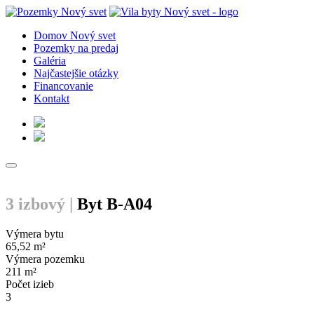
Domov Nový svet
Pozemky na predaj
Galéria
Najčastejšie otázky
Financovanie
Kontakt
3 izbový |
Byt B-A04
Výmera bytu
65,52 m²
Výmera pozemku
211 m²
Počet izieb
3