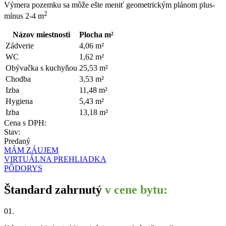
Výmera pozemku sa môže ešte meniť geometrickým plánom plus-
2
mínus 2-4 m
Názov miestnosti
Plocha m²
Zádverie
4,06 m²
WC
1,62 m²
Obývačka s kuchyňou
25,53 m²
Chodba
3,53 m²
Izba
11,48 m²
Hygiena
5,43 m²
Izba
13,18 m²
Cena s DPH:
Stav:
Predaný
MÁM ZÁUJEM
VIRTUÁLNA PREHLIADKA
PÔDORYS
Štandard zahrnutý
v cene bytu:
01.