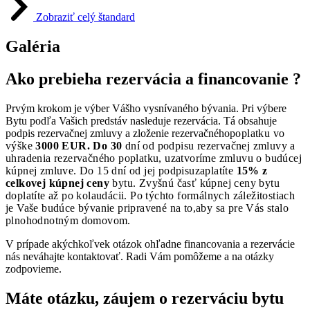
Zobraziť celý štandard
Galéria
Ako prebieha rezervácia a financovanie ?
Prvým krokom je výber Vášho vysnívaného bývania. Pri výbere
Bytu podľa Vašich predstáv nasleduje rezervácia. Tá obsahuje
podpis rezervačnej zmluvy a zloženie rezervačného
poplatku vo
výške
3000 EUR. Do 30
dní od podpisu rezervačnej zmluvy a
uhradenia rezervačného poplatku, uzatvoríme zmluvu o budúcej
kúpnej zmluve. Do 15 dní od jej podpisu
zaplatíte
15% z
celkovej kúpnej ceny
bytu. Zvyšnú časť kúpnej ceny bytu
doplatíte až po kolaudácii. Po týchto formálnych záležitostiach
je Vaše budúce bývanie pripravené na to,
aby sa pre Vás stalo
plnohodnotným domovom.
V prípade akýchkoľvek otázok ohľadne financovania a rezervácie
nás neváhajte kontaktovať. Radi Vám pomôžeme a na otázky
zodpovieme.
Máte otázku, záujem o rezerváciu bytu