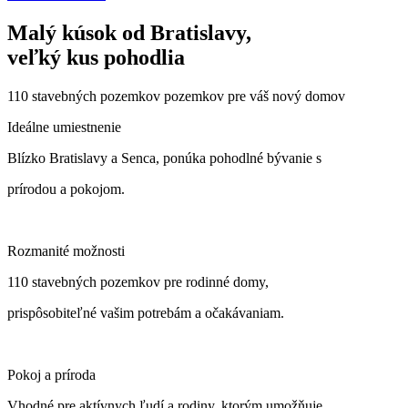
Malý kúsok od Bratislavy,
veľký kus pohodlia
110 stavebných pozemkov pozemkov pre váš nový domov
Ideálne umiestnenie
Blízko Bratislavy a Senca, ponúka pohodlné bývanie s
prírodou a pokojom.
Rozmanité možnosti
110 stavebných pozemkov pre rodinné domy,
prispôsobiteľné vašim potrebám a očakávaniam.
Pokoj a príroda
Vhodné pre aktívnych ľudí a rodiny, ktorým umožňuje