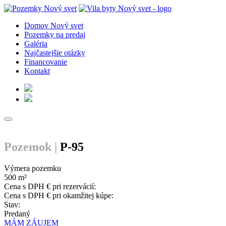
Domov Nový svet
Pozemky na predaj
Galéria
Najčastejšie otázky
Financovanie
Kontakt
Pozemok |
P-95
Výmera pozemku
500 m²
Cena s DPH € pri rezervácií:
Cena s DPH € pri okamžitej kúpe:
Stav:
Predaný
MÁM ZÁUJEM