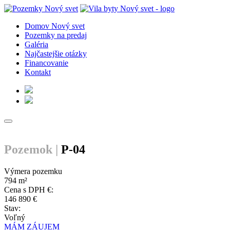
Domov Nový svet
Pozemky na predaj
Galéria
Najčastejšie otázky
Financovanie
Kontakt
Pozemok |
P-04
Výmera pozemku
794 m²
Cena s DPH €:
146 890 €
Stav:
Voľný
MÁM ZÁUJEM